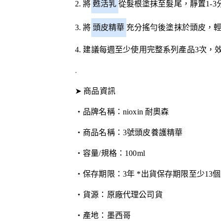
2. 將
甦活乳
從髮根塗抹至髮尾，靜置1-
3. 將
頭皮精華
充分搖勻後塗抹於頭皮，
4. 建議每週至少使用完整系列產品3次，
.
➤ 商品資訊
・品牌名稱：nioxin 耐奧森
・商品名稱：3號頭皮養護精華
・容量/規格：100ml
・保存期限：3年 *出貨保存期限至少13個
・貨源：原廠代理公司貨
・產地：墨西哥