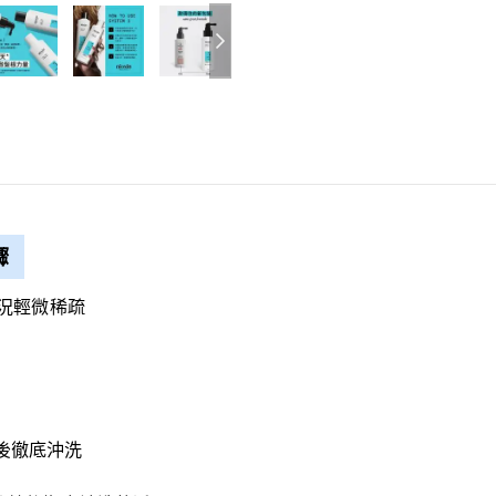
步驟
況輕微稀疏
後徹底沖洗