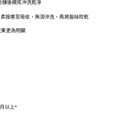
3分鐘後襯底沖洗乾淨
輕柔按摩至吸收，無須沖洗，再將髮絲吹乾
效果更為明顯
月以上*