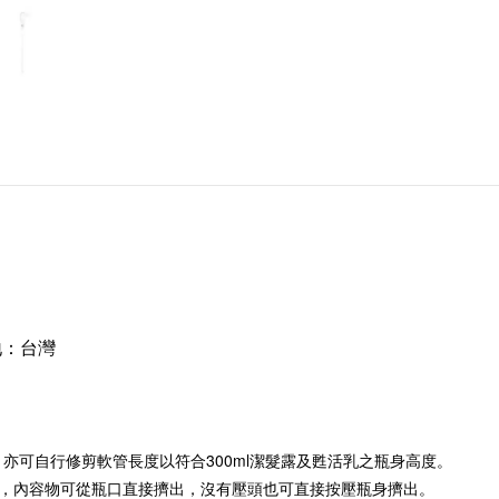
地：台灣
，亦可自行修剪軟管長度以符合300ml潔髮露及甦活乳之瓶身高度。
，內容物可從瓶口直接擠出，沒有壓頭也可直接按壓瓶身擠出。