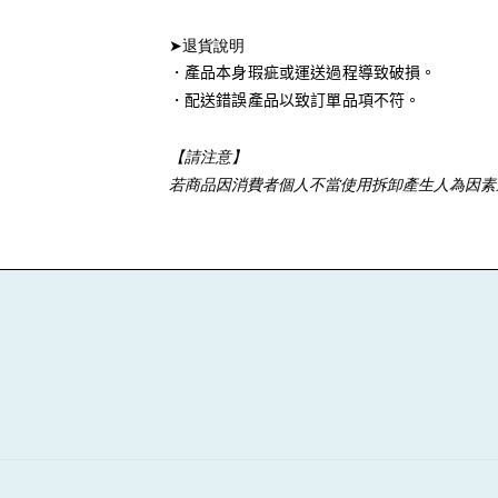
➤退貨說明
・
產品本身瑕疵或運送過程導致破損。
・
配送錯誤產品以致訂單品項不符。
【請注意】
若商品因消費者個人不當使用拆卸產生人為因素