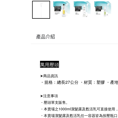
產品介紹
萬用壓頭
➤商品資訊
・規格：總長27公分 ・材質：塑膠 ・產
➤注意事項
・
壓頭單支販售。
・本賣場之1000ml潔髮露及甦活乳可直接使用
・本賣場潔髮露及甦活乳任一容器皆為按壓瓶口