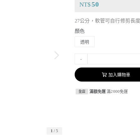
50
NT$
27公分，軟管可自行修剪長
顏色
透明
-
加入購物車
滿額免運
滿2000免運
全店
1
/
5