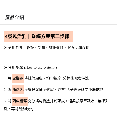
產品介紹
4號甦活乳｜系統方案第二步驟
➤ 適用對象：乾燥、受損、染後髮質、髮況明顯稀疏
.
➤ 使用步驟 (How to use system4)
1. 將
潔髮露
塗抹於頭皮，均勻按摩1分鐘後徹底沖洗
2. 將
甦活乳
從髮根塗抹至髮尾，靜置1-3分鐘後襯底沖洗乾淨
3. 將
頭皮精華
充分搖勻後塗抹於頭皮，輕柔按摩至吸收，無須沖
洗，再將髮絲吹乾