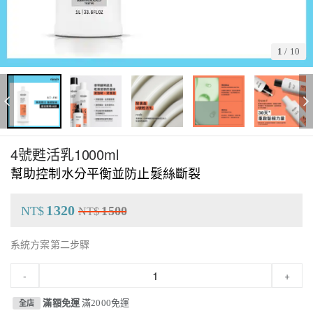
1
/
10
4號甦活乳1000ml
幫助控制水分平衡並防止髮絲斷裂
1320
NT$
1500
NT$
系統方案第二步驟
-
+
滿額免運
滿2000免運
全店