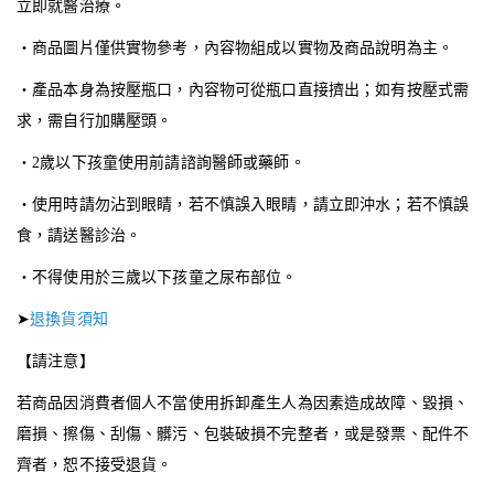
立即就醫治療。
・商品圖片僅供實物參考，內容物組成以實物及商品說明為主。
・產品本身為按壓瓶口，內容物可從瓶口直接擠出；如有按壓式需
求，需自行加購壓頭。
・2歲以下孩童使用前請諮詢醫師或藥師。
・使用時請勿沾到眼睛，若不慎誤入眼睛，請立即沖水；若不慎誤
食，請送醫診治。
・不得使用於三歲以下孩童之尿布部位。
➤
退換貨須知
【請注意】
若商品因消費者個人不當使用拆卸產生人為因素造成故障、毀損、
磨損、擦傷、刮傷、髒污、包裝破損不完整者，或是發票、配件不
齊者，恕不接受退貨。