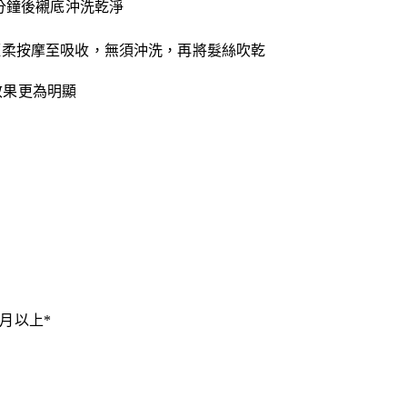
3分鐘後襯底沖洗乾淨
輕柔按摩至吸收，無須沖洗，再將髮絲吹乾
效果更為明顯
月以上*