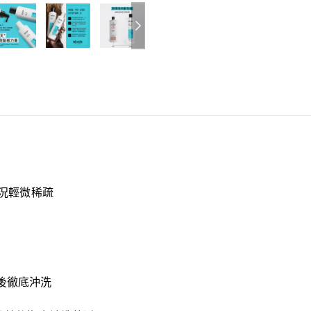
況輕微稀疏
後徹底沖洗