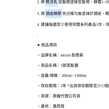
2. 將
甦活乳
從髮根塗抹至髮尾，靜置1-
3. 將
頭皮精華
充分搖勻後塗抹於頭皮，
4. 建議每週至少使用完整系列產品3次，
.
➤ 商品資訊
・品牌名稱：nioxin 耐奧森
・商品名稱：3號潔髮露
・容量/規格：300ml / 1000ml
・保存期限：3年 *出貨保存期限至少13個
・貨源：原廠代理公司貨
・產地：墨西哥