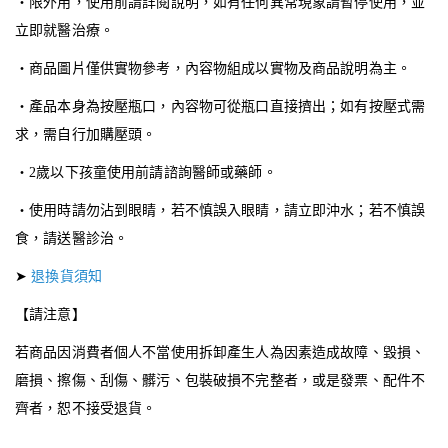
・限外用，使用前請詳閱說明，如有任何異常現象請暫停使用，並
立即就醫治療。
・商品圖片僅供實物參考，內容物組成以實物及商品說明為主。
・產品本身為按壓瓶口，內容物可從瓶口直接擠出；如有按壓式需
求，需自行加購壓頭。
・2歲以下孩童使用前請諮詢醫師或藥師。
・使用時請勿沾到眼睛，若不慎誤入眼睛，請立即沖水；若不慎誤
食，請送醫診治。
➤
退換貨須知
【請注意】
若商品因消費者個人不當使用拆卸產生人為因素造成故障、毀損、
磨損、擦傷、刮傷、髒污、包裝破損不完整者，或是發票、配件不
齊者，恕不接受退貨。