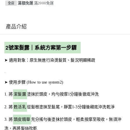
滿額免運
滿2000免運
全店
產品介紹
2號潔髮露｜系統方案第一步驟
➤ 適用對象：原生無進行染燙髮質、髮況明顯稀疏
.
➤ 使用步驟 (How to use system2)
1. 將
潔髮露
塗抹於頭皮，均勻按摩1分鐘後徹底沖洗
2. 將
甦活乳
從髮根塗抹至髮尾，靜置1-3分鐘後襯底沖洗乾淨
3. 將
頭皮精華
充分搖勻後塗抹於頭皮，輕柔按摩至吸收，無須沖
洗，再將髮絲吹乾