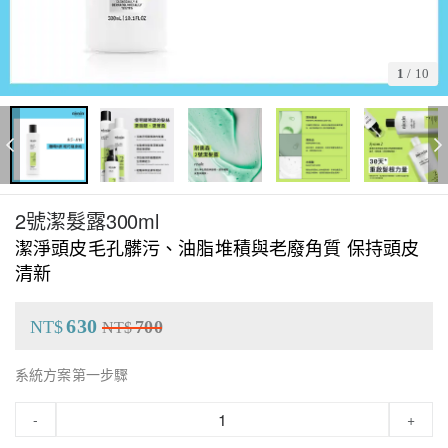
1
/
10
2號潔髮露300ml
潔淨頭皮毛孔髒污、油脂堆積與老廢角質 保持頭皮
清新
630
NT$
700
NT$
系統方案第一步驟
-
+