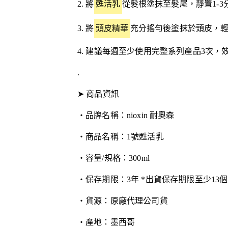
2. 將
甦活乳
從髮根塗抹至髮尾，靜置1-
3. 將
頭皮精華
充分搖勻後塗抹於頭皮，
4. 建議每週至少使用完整系列產品3次，
.
➤ 商品資訊
・品牌名稱：nioxin 耐奧森
・商品名稱：1號甦活乳
・容量/規格：300ml
・保存期限：3年 *出貨保存期限至少13個
・貨源：原廠代理公司貨
・產地：墨西哥