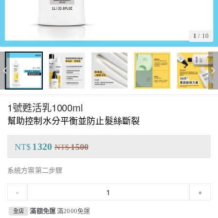
1
/
10
1號甦活乳1000ml
幫助控制水分平衡並防止髮絲斷裂
1320
NT$
1500
NT$
系統方案第二步驟
-
+
滿額免運
滿2000免運
全店