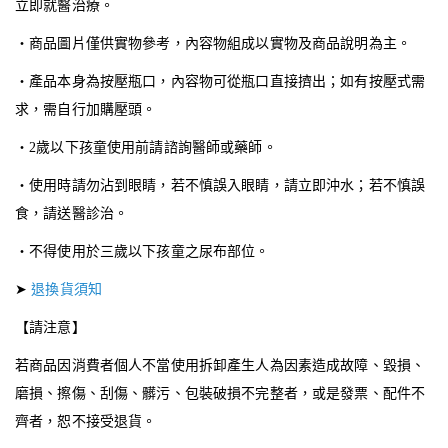
立即就醫治療。
・商品圖片僅供實物參考，內容物組成以實物及商品說明為主。
・產品本身為按壓瓶口，內容物可從瓶口直接擠出；如有按壓式需
求，需自行加購壓頭。
・2歲以下孩童使用前請諮詢醫師或藥師。
・使用時請勿沾到眼睛，若不慎誤入眼睛，請立即沖水；若不慎誤
食，請送醫診治。
・不得使用於三歲以下孩童之尿布部位。
➤
退換貨須知
【請注意】
若商品因消費者個人不當使用拆卸產生人為因素造成故障、毀損、
磨損、擦傷、刮傷、髒污、包裝破損不完整者，或是發票、配件不
齊者，恕不接受退貨。