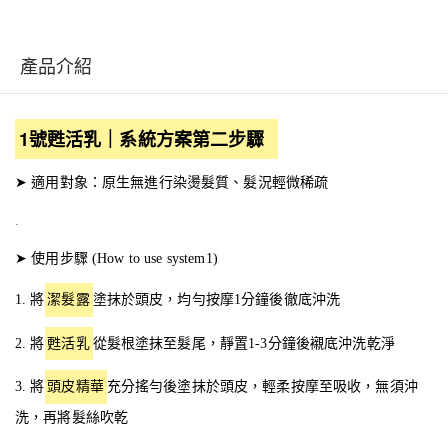
產品介紹
1號甦活乳｜系統方案第二步驟
➤ 適用對象：原生無進行染燙髮質、髮況輕微稀疏
.
➤ 使用步驟 (How to use system1)
1. 將
潔髮露
塗抹於頭皮，均勻按摩1分鐘後徹底沖洗
2. 將
甦活乳
從髮根塗抹至髮尾，靜置1-3分鐘後襯底沖洗乾淨
3. 將
頭皮精華
充分搖勻後塗抹於頭皮，輕柔按摩至吸收，無須沖
洗，再將髮絲吹乾